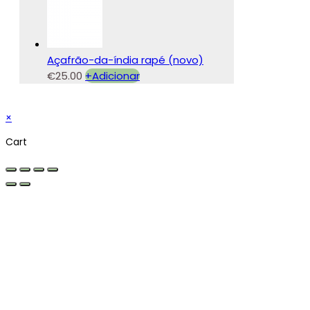
Açafrão-da-índia rapé (novo)
€
25.00
+
Adicionar
×
Cart