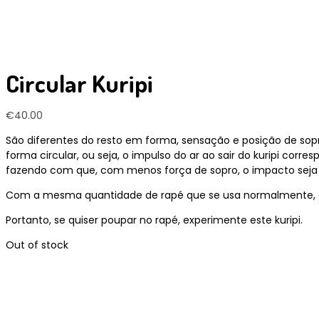
Circular Kuripi
€
40.00
São diferentes do resto em forma, sensação e posição de sopr
forma circular, ou seja, o impulso do ar ao sair do kuripi cor
fazendo com que, com menos força de sopro, o impacto seja
Com a mesma quantidade de rapé que se usa normalmente, o 
Portanto, se quiser poupar no rapé, experimente este kuripi.
Out of stock
Opens
in
a
new