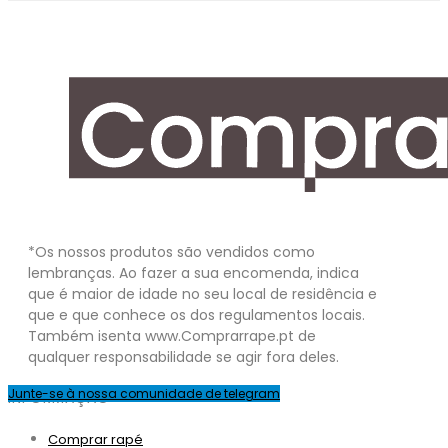
*Os nossos produtos são vendidos como
lembranças. Ao fazer a sua encomenda, indica
que é maior de idade no seu local de residência e
que e que conhece os dos regulamentos locais.
Também isenta www.Comprarrape.pt de
qualquer responsabilidade se agir fora deles.
Junte-se à nossa comunidade de telegram
INFORMAÇÃO
Comprar rapé