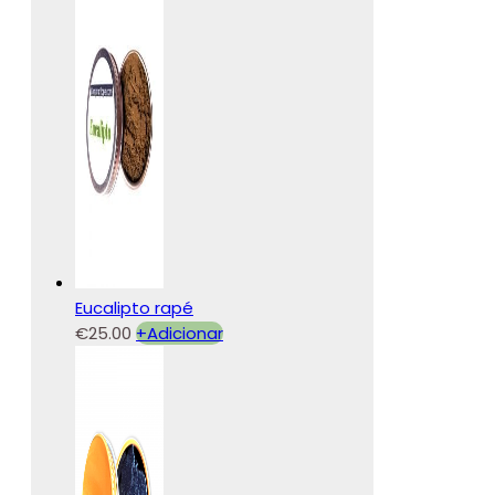
Eucalipto rapé
€
25.00
+
Adicionar