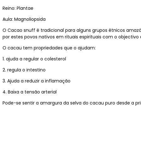
Reino: Plantae
Aula: Magnoliopsida
O Cacao snuff é tradicional para alguns grupos étnicos amazó
por estes povos nativos em rituais espirituais com o objectivo
O cacau tem propriedades que o ajudam:
1. ajuda a regular o colesterol
2. regula o intestino
3. Ajuda a reduzir a inflamação
4. Baixa a tensão arterial
Pode-se sentir a amargura da selva do cacau puro desde a prim
Opens
in
a
new
window