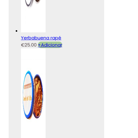
Yerbabuena rapé
€
25.00
+
Adicionar