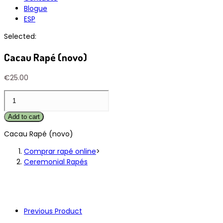
Blogue
ESP
Selected:
Cacau Rapé (novo)
€
25.00
Cacau
Rapé
(novo)
Add to cart
quantity
Cacau Rapé (novo)
Comprar rapé online
>
Ceremonial Rapés
Previous Product