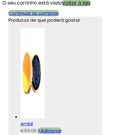
O seu carrinho está vazio
Voltar à loja
Continuar as compras
Produtos de que poderá gostar
Ambil
€
55.00
+
Adicionar