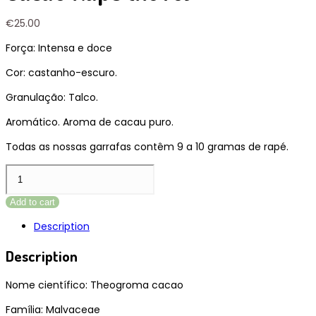
€
25.00
Força: Intensa e doce
Cor: castanho-escuro.
Granulação: Talco.
Aromático. Aroma de cacau puro.
Todas as nossas garrafas contêm 9 a 10 gramas de rapé.
Cacau
Rapé
(novo)
Add to cart
quantity
Description
Description
Nome científico: Theogroma cacao
Família: Malvaceae